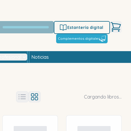
Estantería digital
Complementos digitales
rofesional
Noticias
Cargando libros...