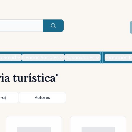
Buscar
la Salud
Ciencias Sociales
Humanidades
Formación P
ia turística
"
z-a)
Autores