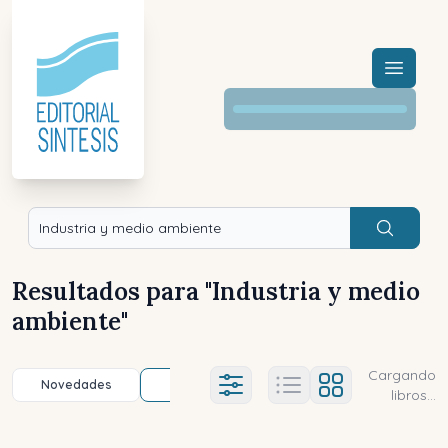
Menú a
Buscar
Resultados para "
Industria y medio
ambiente
"
Cargando
Novedades
Título (a-z)
Título (z-a)
A
Ajustes abierto
libros...