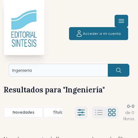
Menú a
Acceder a mi cuenta
Buscar
Resultados para "
Ingeniería
"
0
-
0
de
0
Novedades
Título (a-z)
Título (z-a)
A
Ajustes abierto
libros