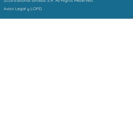
2026
Editorial Síntesis S.A
. All Rights Reserved.
Aviso Legal y LOPD