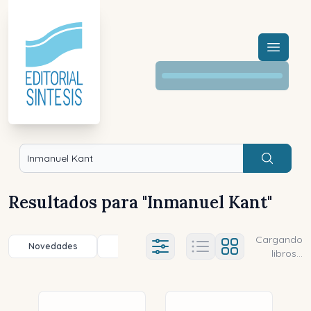
Menú a
Buscar
Resultados para "
Inmanuel Kant
"
Cargando
Novedades
Título (a-z)
Título (z-a)
A
Ajustes abierto
libros...