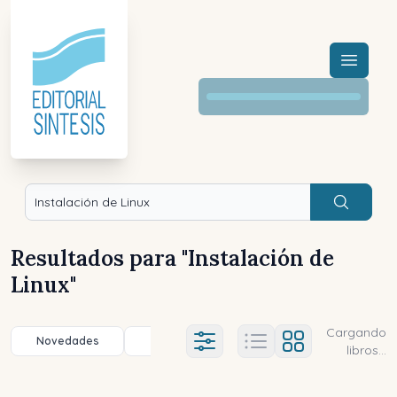
Menú a
Buscar
Resultados para "
Instalación de
Linux
"
Cargando
Novedades
Título (a-z)
Título (z-a)
A
Ajustes abierto
libros...