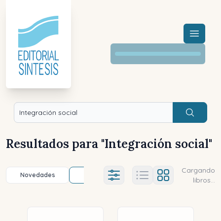
Menú a
Buscar
Resultados para "
Integración social
"
Cargando
Novedades
Título (a-z)
Título (z-a)
A
Ajustes abierto
libros...