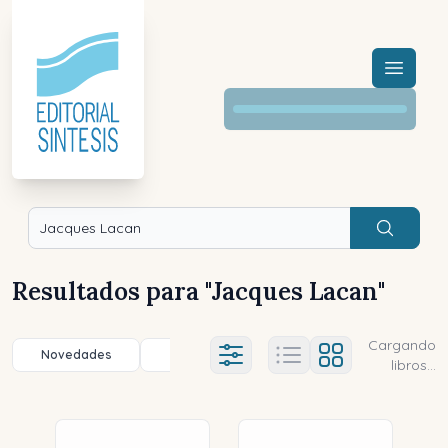
Menú a
Buscar
Resultados para "
Jacques Lacan
"
Cargando
Novedades
Título (a-z)
Título (z-a)
A
Ajustes abierto
libros...