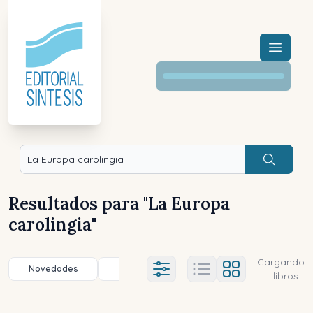
Menú a
Buscar
Resultados para "
La Europa
carolingia
"
Cargando
Novedades
Título (a-z)
Título (z-a)
A
Ajustes abierto
libros...