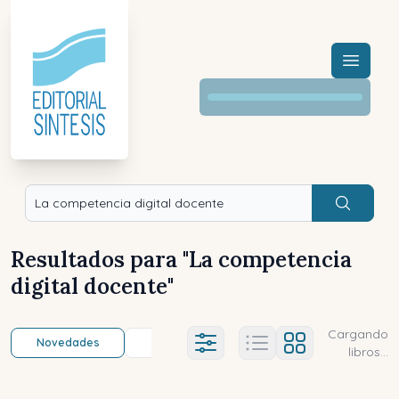
Menú a
Buscar
Resultados para "
La competencia
digital docente
"
Cargando
Novedades
Título (a-z)
Título (z-a)
A
Ajustes abierto
libros...