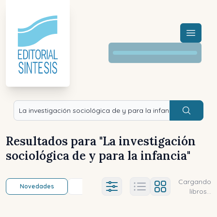
Menú a
Buscar
Resultados para "
La investigación
sociológica de y para la infancia
"
Cargando
Novedades
Título (a-z)
Título (z-a)
A
Ajustes abierto
libros...