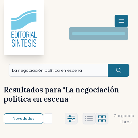
Menú a
Buscar
Resultados para "
La negociación
política en escena
"
Cargando
Novedades
Título (a-z)
Título (z-a)
A
Ajustes abierto
libros...