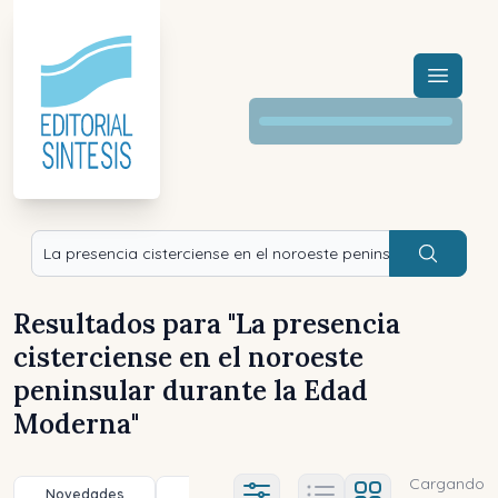
Menú a
Buscar
Resultados para "
La presencia
cisterciense en el noroeste
peninsular durante la Edad
Moderna
"
Cargando
Novedades
Título (a-z)
Título (z-a)
A