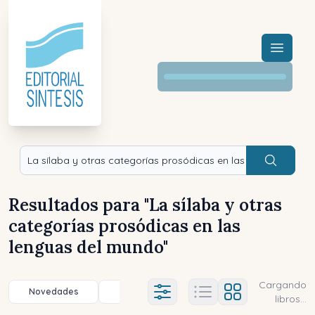
Menú a
Buscar
Resultados para "
La sílaba y otras
categorías prosódicas en las
lenguas del mundo
"
Cargando
Novedades
Título (a-z)
Título (z-a)
A
Ajustes abierto
libros...