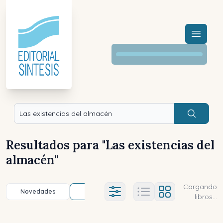
Menú a
Buscar
Resultados para "
Las existencias del
almacén
"
Cargando
Novedades
Título (a-z)
Título (z-a)
A
Ajustes abierto
libros...