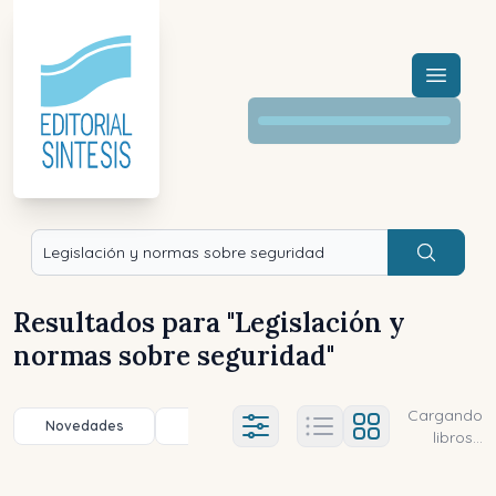
Menú a
Buscar
Resultados para "
Legislación y
normas sobre seguridad
"
Cargando
Novedades
Título (a-z)
Título (z-a)
A
Ajustes abierto
libros...