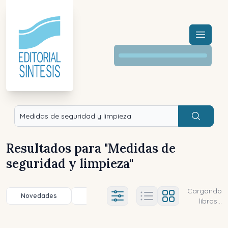
Menú a
Buscar
Resultados para "
Medidas de
seguridad y limpieza
"
Cargando
Novedades
Título (a-z)
Título (z-a)
A
Ajustes abierto
libros...