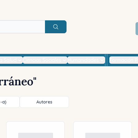
Buscar
la Salud
Ciencias Sociales
Humanidades
Formación P
rráneo
"
z-a)
Autores