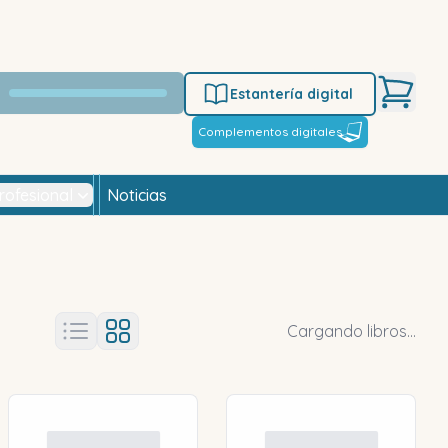
Estantería digital
Complementos digitales
rofesional
Noticias
Cargando libros...