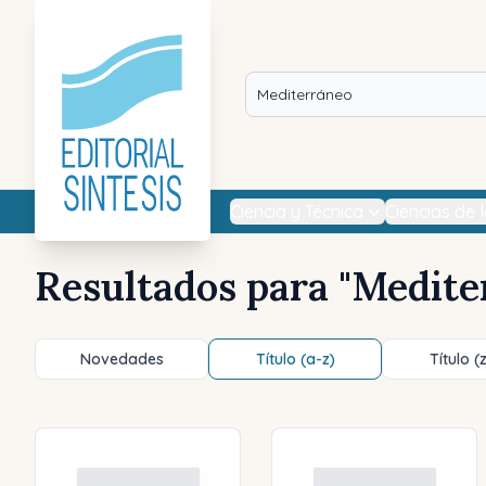
Ciencia y Técnica
Ciencias de 
Resultados para "
Medite
Novedades
Título (a-z)
Título (