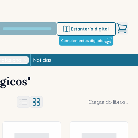
Estantería digital
Complementos digitales
rofesional
Noticias
gicos
"
Cargando libros...