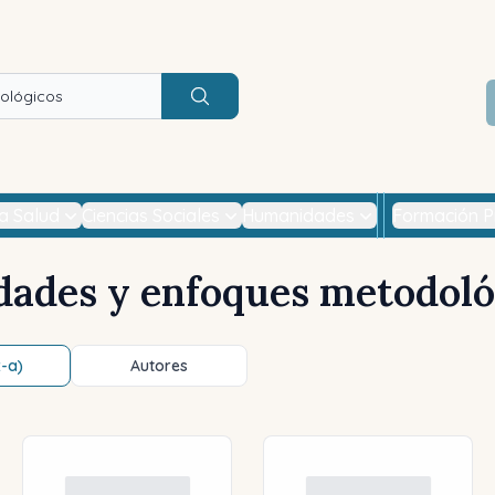
Buscar
la Salud
Ciencias Sociales
Humanidades
Formación P
dades y enfoques metodoló
z-a)
Autores