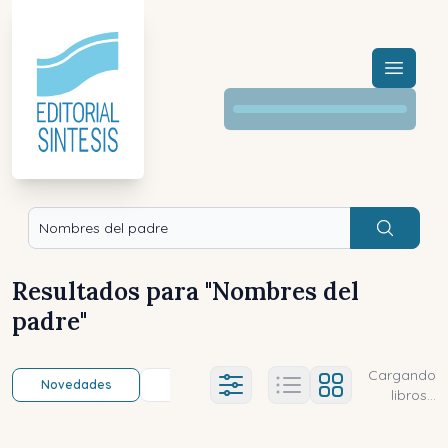
Menú a
Buscar
Resultados para "
Nombres del
padre
"
Cargando
Novedades
Título (a-z)
Título (z-a)
A
Ajustes abierto
libros...