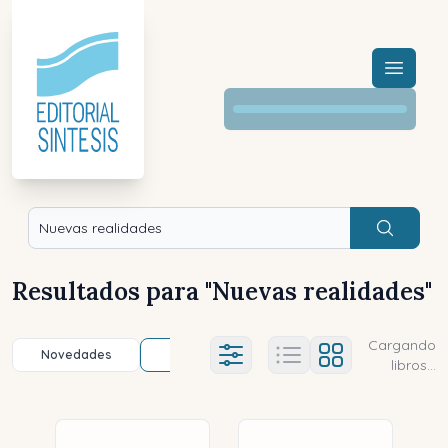
Menú a
Buscar
Resultados para "
Nuevas realidades
"
Cargando
Novedades
Título (a-z)
Título (z-a)
A
Ajustes abierto
libros...