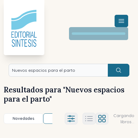
Menú a
Buscar
Resultados para "
Nuevos espacios
para el parto
"
Cargando
Novedades
Título (a-z)
Título (z-a)
A
Ajustes abierto
libros...