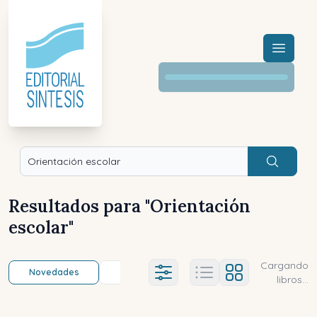
Menú a
Buscar
Resultados para "
Orientación
escolar
"
Cargando
Novedades
Título (a-z)
Título (z-a)
A
Ajustes abierto
libros...