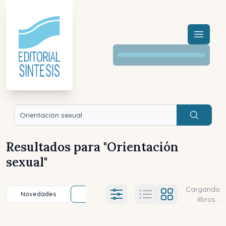
Menú a
Buscar
Resultados para "
Orientación
sexual
"
Cargando
Novedades
Título (a-z)
Título (z-a)
A
Ajustes abierto
libros...