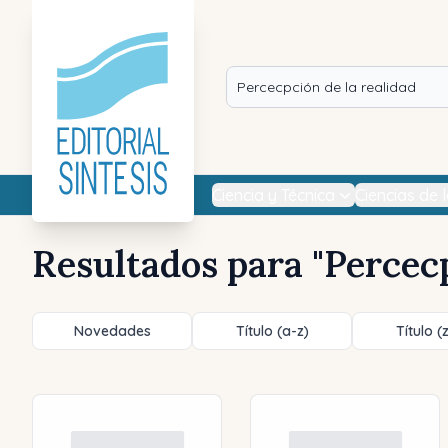
Ciencia y Técnica
Ciencias de 
Resultados para "
Percecp
Novedades
Título (a-z)
Título (