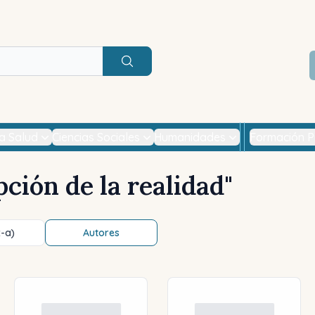
Buscar
la Salud
Ciencias Sociales
Humanidades
Formación P
ción de la realidad
"
z-a)
Autores