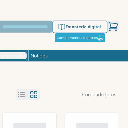
Estantería digital
Complementos digitales
rofesional
Noticias
Cargando libros...