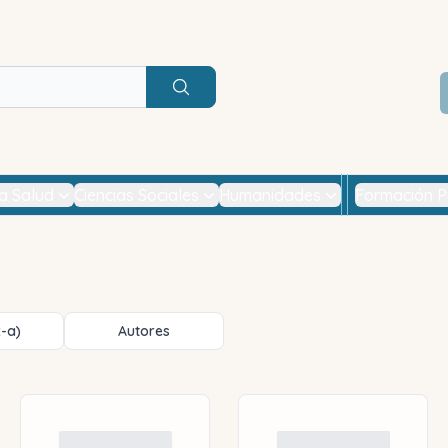
Buscar
la Salud
Ciencias Sociales
Humanidades
Formación P
z-a)
Autores