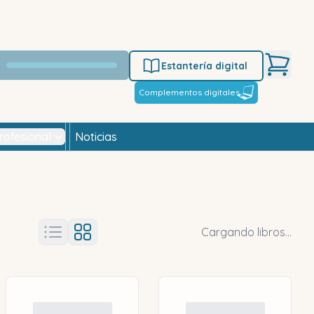
Estantería digital
Complementos digitales
rofesional
Noticias
Cargando libros...