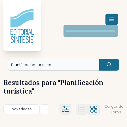
Menú a
Buscar
Resultados para "
Planificación
turística
"
Cargando
Novedades
Título (a-z)
Título (z-a)
A
Ajustes abierto
libros...