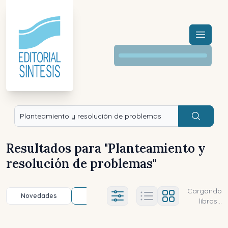
Menú a
Buscar
Resultados para "
Planteamiento y
resolución de problemas
"
Cargando
Novedades
Título (a-z)
Título (z-a)
A
Ajustes abierto
libros...