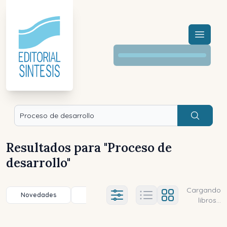
Menú a
Buscar
Resultados para "
Proceso de
desarrollo
"
Cargando
Novedades
Título (a-z)
Título (z-a)
A
Ajustes abierto
libros...