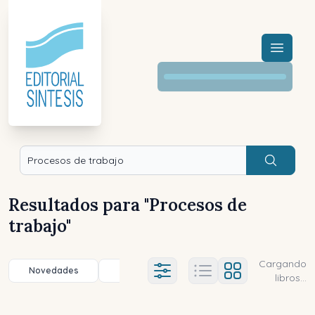
Menú a
Buscar
Resultados para "
Procesos de
trabajo
"
Cargando
Novedades
Título (a-z)
Título (z-a)
A
Ajustes abierto
libros...