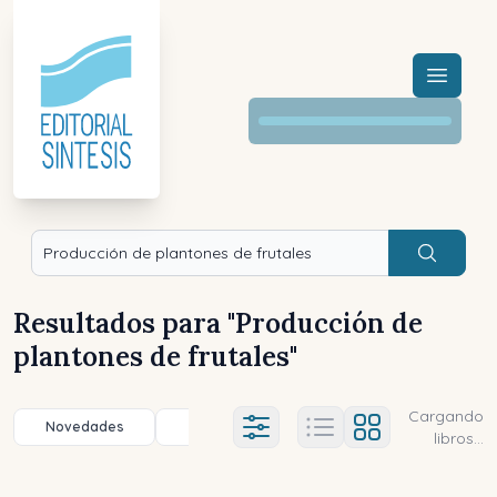
Menú a
Buscar
Resultados para "
Producción de
plantones de frutales
"
Cargando
Novedades
Título (a-z)
Título (z-a)
A
Ajustes abierto
libros...