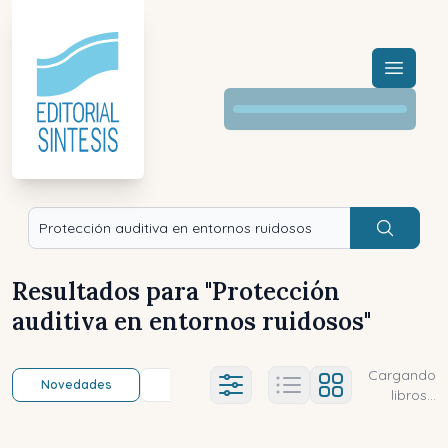
Menú a
Buscar
Resultados para "
Protección
auditiva en entornos ruidosos
"
Cargando
Novedades
Título (a-z)
Título (z-a)
A
Ajustes abierto
libros...