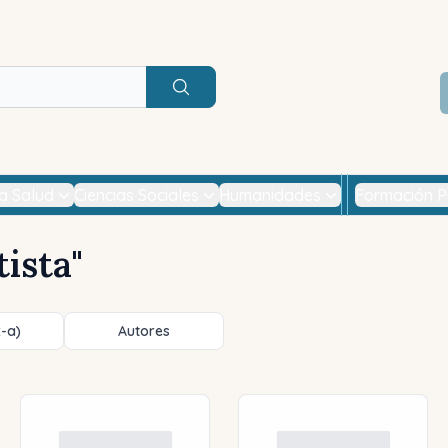
Buscar
la Salud
Ciencias Sociales
Humanidades
Formación P
tista
"
z-a)
Autores