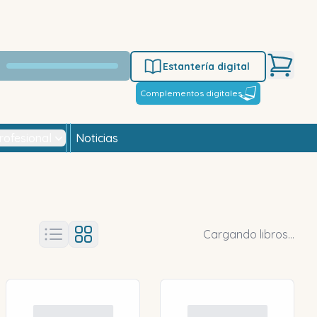
Estantería digital
Complementos digitales
rofesional
Noticias
Cargando libros...