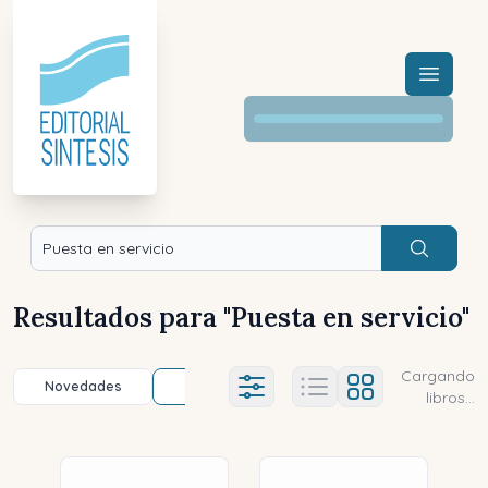
Menú a
Buscar
Resultados para "
Puesta en servicio
"
Cargando
Novedades
Título (a-z)
Título (z-a)
A
Ajustes abierto
libros...