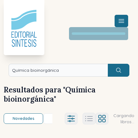
Menú a
Buscar
Resultados para "
Química
bioinorgánica
"
Cargando
Novedades
Título (a-z)
Título (z-a)
A
Ajustes abierto
libros...