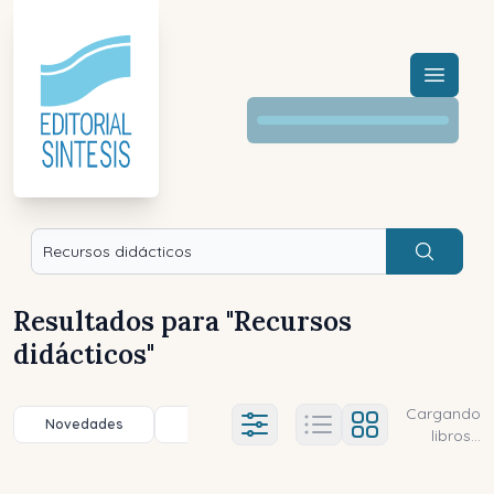
Menú a
Buscar
Resultados para "
Recursos
didácticos
"
Cargando
Novedades
Título (a-z)
Título (z-a)
A
Ajustes abierto
libros...