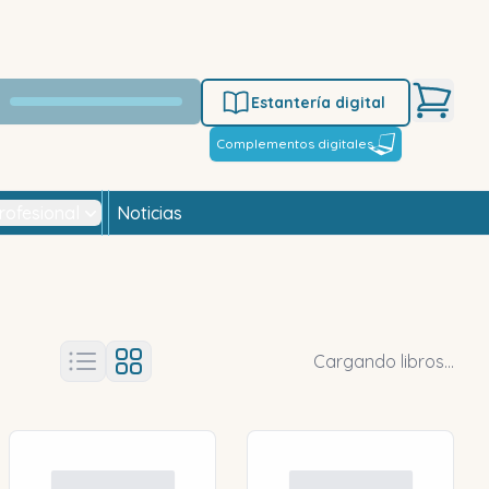
Estantería digital
Complementos digitales
rofesional
Noticias
Cargando libros...