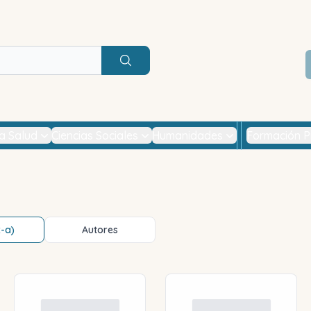
Buscar
la Salud
Ciencias Sociales
Humanidades
Formación P
z-a)
Autores