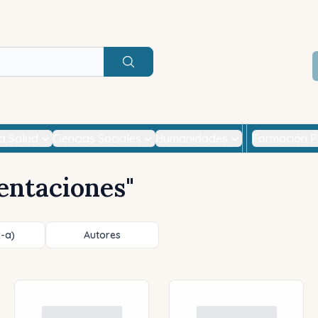
Buscar
la Salud
Ciencias Sociales
Humanidades
Formación P
entaciones
"
z-a)
Autores