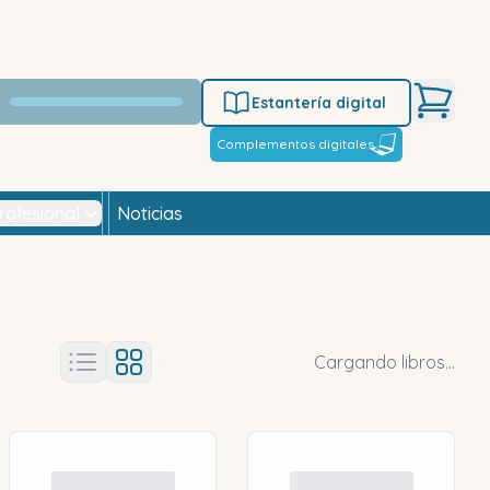
Estantería digital
Complementos digitales
rofesional
Noticias
Cargando libros...