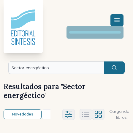
Menú a
Buscar
Resultados para "
Sector
energéctico
"
Cargando
Novedades
Título (a-z)
Título (z-a)
A
Ajustes abierto
libros...