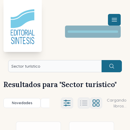
Menú a
Buscar
Resultados para "
Sector turístico
"
Cargando
Novedades
Título (a-z)
Título (z-a)
A
Ajustes abierto
libros...