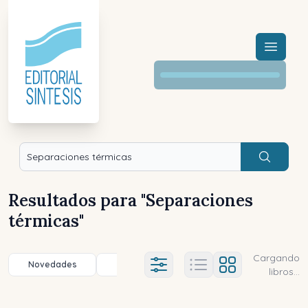
Menú a
Buscar
Resultados para "
Separaciones
térmicas
"
Cargando
Novedades
Título (a-z)
Título (z-a)
A
Ajustes abierto
libros...