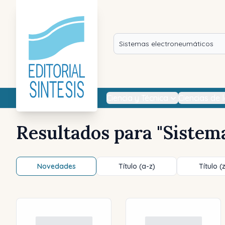
Ciencia y Técnica
Ciencias de 
Resultados para "
Sistem
Novedades
Título (a-z)
Título (