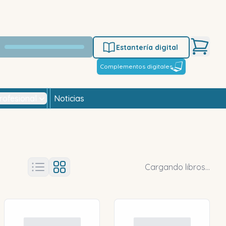
Estantería digital
Complementos digitales
rofesional
Noticias
Cargando libros...