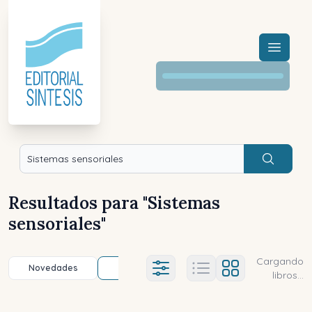
Menú a
Buscar
Resultados para "
Sistemas
sensoriales
"
Cargando
Novedades
Título (a-z)
Título (z-a)
A
Ajustes abierto
libros...