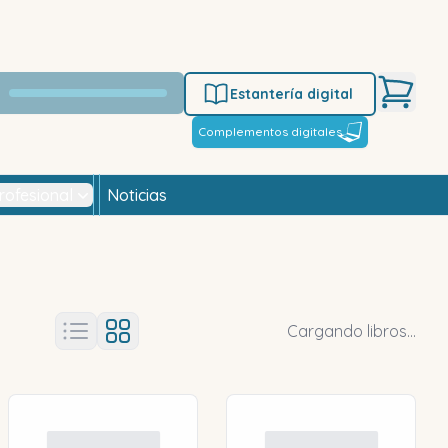
Estantería digital
Complementos digitales
rofesional
Noticias
Cargando libros...