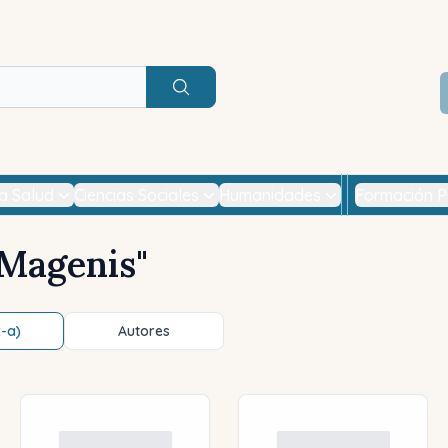
Buscar
la Salud
Ciencias Sociales
Humanidades
Formación P
Magenis
"
z-a)
Autores