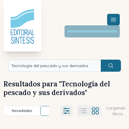
Menú a
Buscar
Resultados para "
Tecnología del
pescado y sus derivados
"
Cargando
Novedades
Título (a-z)
Título (z-a)
A
Ajustes abierto
libros...