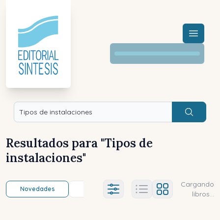
Menú a
Buscar
Resultados para "
Tipos de
instalaciones
"
Cargando
Novedades
Título (a-z)
Título (z-a)
A
Ajustes abierto
libros...