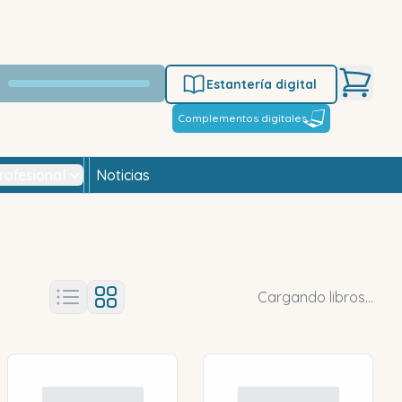
Estantería digital
Complementos digitales
rofesional
Noticias
Cargando libros...