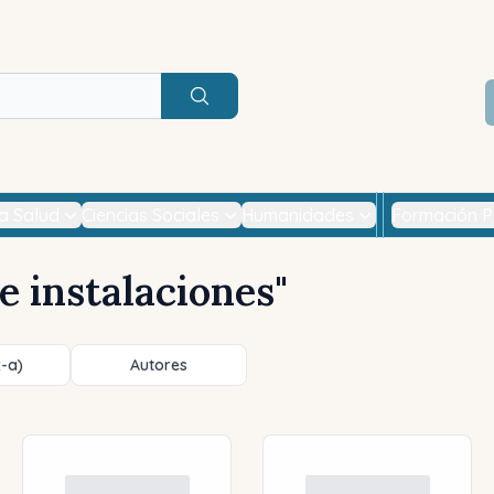
Buscar
la Salud
Ciencias Sociales
Humanidades
Formación P
e instalaciones
"
z-a)
Autores