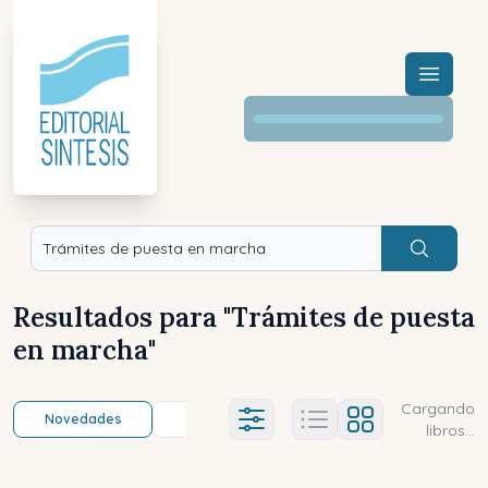
Menú a
Buscar
Resultados para "
Trámites de puesta
en marcha
"
Cargando
Novedades
Título (a-z)
Título (z-a)
A
Ajustes abierto
libros...