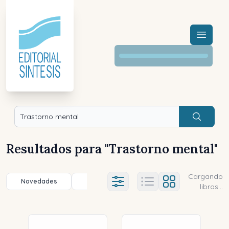
Menú a
Buscar
Resultados para "
Trastorno mental
"
Cargando
Novedades
Título (a-z)
Título (z-a)
A
Ajustes abierto
libros...