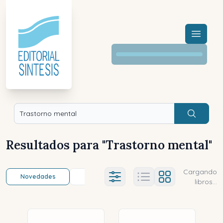
Menú a
Buscar
Resultados para "
Trastorno mental
"
Cargando
Novedades
Título (a-z)
Título (z-a)
A
Ajustes abierto
libros...