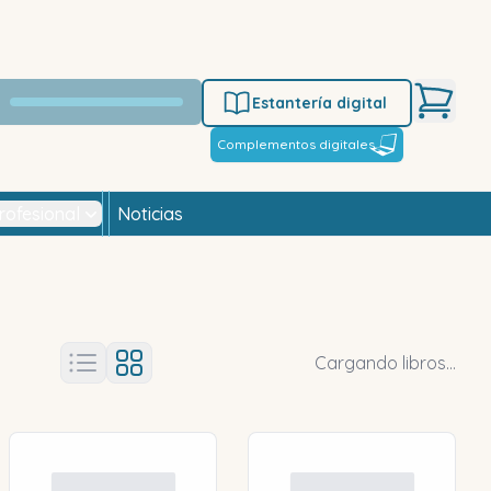
Estantería digital
Complementos digitales
rofesional
Noticias
Cargando libros...